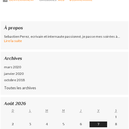
À propos
Sebastien Perez, ecrivain et internaute passionné, je passe mes soirées à...
Lire la suite
Archives
mars 2020
janvier 2020
octobre 2018
Toutes les archives
Août 2026
D
L
M
M
J
V
S
1
2
3
4
5
6
7
8