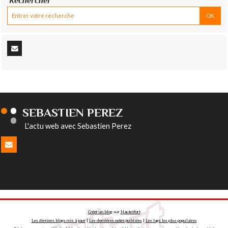
Rechercher
SEBASTIEN PEREZ
L'actu web avec Sebastien Perez
Créer un blog
sur
Hautetfort
Les derniers blogs mis à jour
|
Les dernières notes publiées
|
Les tags les plus populaires